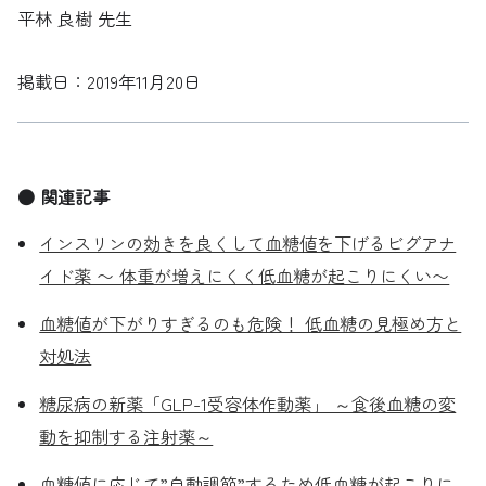
平林 良樹 先生
掲載日：2019年11月20日
● 関連記事
インスリンの効きを良くして血糖値を下げるビグアナ
イド薬 〜 体重が増えにくく低血糖が起こりにくい〜
血糖値が下がりすぎるのも危険！ 低血糖の見極め方と
対処法
糖尿病の新薬「GLP-1受容体作動薬」 ～食後血糖の変
動を抑制する注射薬～
血糖値に応じて”自動調節”するため低血糖が起こりに