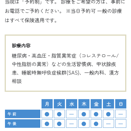
当院は「予約制」です。 診療をご希望の方は、事前に
お電話でご予約ください。 ※当日予約可
一般の診療
はすべて保険適用です。
診療内容
糖尿病・高血圧・脂質異常症（コレステロール/
中性脂肪の異常）などの生活習慣病、甲状腺疾
患、睡眠時無呼吸症候群(SAS)、一般内科、漢方
相談
月
火
水
木
金
土
日
午 前
午 後