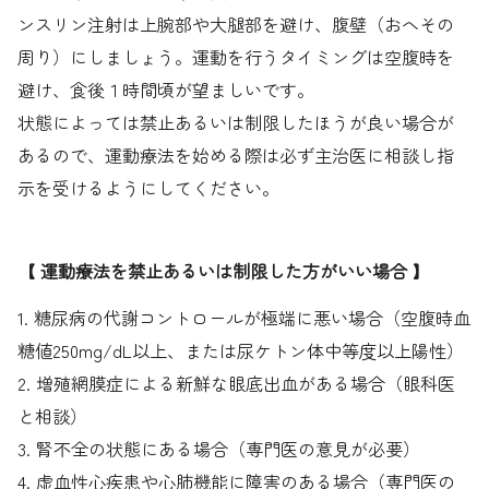
ンスリン注射は上腕部や大腿部を避け、腹壁（おへその
周り）にしましょう。運動を行うタイミングは空腹時を
避け、食後１時間頃が望ましいです。
状態によっては禁止あるいは制限したほうが良い場合が
あるので、運動療法を始める際は必ず主治医に相談し指
示を受けるようにしてください。
【 運動療法を禁止あるいは制限した方がいい場合 】
1. 糖尿病の代謝コントロールが極端に悪い場合（空腹時血
糖値250mg/dL以上、または尿ケトン体中等度以上陽性）
2. 増殖網膜症による新鮮な眼底出血がある場合（眼科医
と相談）
3. 腎不全の状態にある場合（専門医の意見が必要）
4. 虚血性心疾患や心肺機能に障害のある場合（専門医の