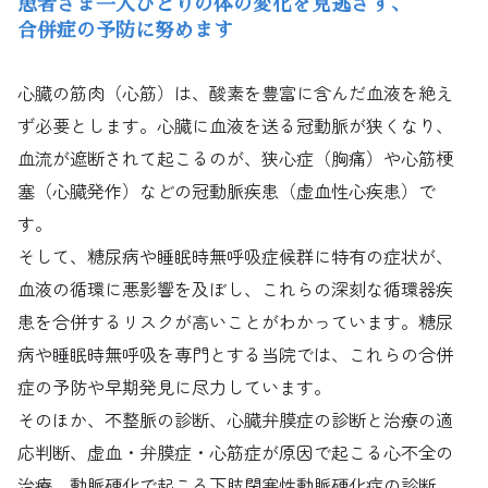
患者さま一人ひとりの体の変化を見逃さず、
合併症の予防に努めます
心臓の筋肉（心筋）は、酸素を豊富に含んだ血液を絶え
ず必要とします。心臓に血液を送る冠動脈が狭くなり、
血流が遮断されて起こるのが、狭心症（胸痛）や心筋梗
塞（心臓発作）などの冠動脈疾患（虚血性心疾患）で
す。
そして、糖尿病や睡眠時無呼吸症候群に特有の症状が、
血液の循環に悪影響を及ぼし、これらの深刻な循環器疾
患を合併するリスクが高いことがわかっています。糖尿
病や睡眠時無呼吸を専門とする当院では、これらの合併
症の予防や早期発見に尽力しています。
そのほか、不整脈の診断、心臓弁膜症の診断と治療の適
応判断、虚血・弁膜症・心筋症が原因で起こる心不全の
治療、動脈硬化で起こる下肢閉塞性動脈硬化症の診断、