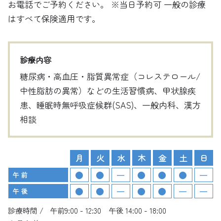
お電話でご予約ください。 ※当日予約可
一般の診療
はすべて保険適用です。
診療内容
糖尿病・高血圧・脂質異常症（コレステロール/
中性脂肪の異常）などの生活習慣病、甲状腺疾
患、睡眠時無呼吸症候群(SAS)、一般内科、漢方
相談
月
火
水
木
金
土
日
午 前
午 後
診療時間 /
午前9:00 - 12:30 午後 14:00 - 18:00