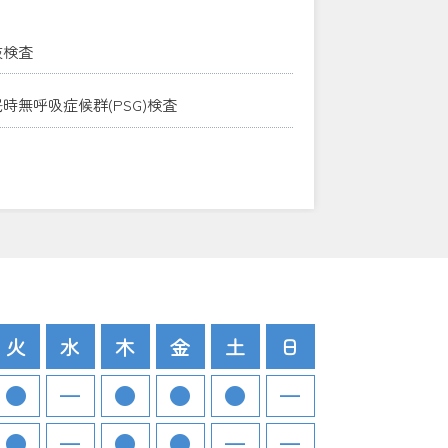
液検査
時無呼吸症候群(PSG)検査
火
水
木
金
土
日