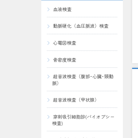
血液検査
動脈硬化（血圧脈波）検査
心電図検査
骨密度検査
超音波検査（腹部･心臓･頸動
脈）
超音波検査（甲状腺）
穿刺吸引細胞診(バイオプシー
検査)