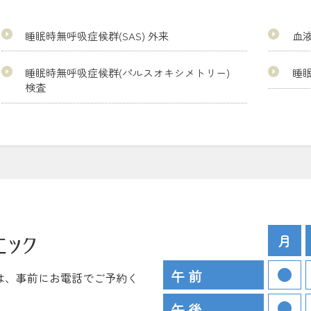
睡眠時無呼吸症候群(SAS) 外来
血
睡眠時無呼吸症候群(パルスオキシメトリー)
睡眠
検査
月
午 前
は、事前にお電話でご予約く
午 後