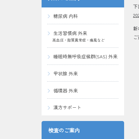
下
2
糖尿病 内科
新
生活習慣病 外来
ご
高血圧・脂質異常症・痛風など
睡眠時無呼吸症候群(SAS) 外来
甲状腺 外来
循環器 外来
漢方サポート
検査のご案内