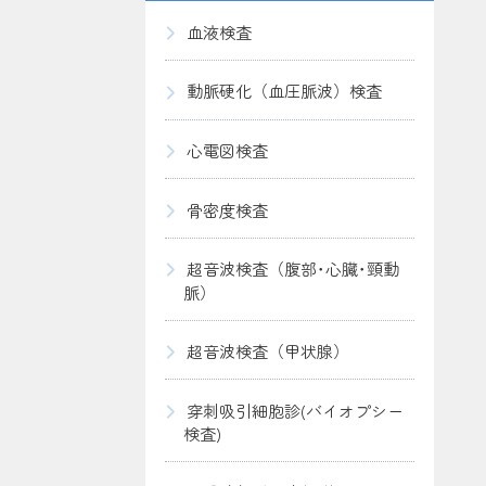
血液検査
動脈硬化（血圧脈波）検査
心電図検査
骨密度検査
超音波検査（腹部･心臓･頸動
脈）
超音波検査（甲状腺）
穿刺吸引細胞診(バイオプシー
検査)