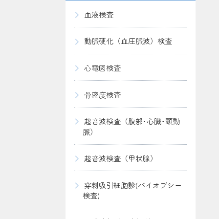
血液検査
動脈硬化（血圧脈波）検査
心電図検査
骨密度検査
超音波検査（腹部･心臓･頸動
脈）
超音波検査（甲状腺）
穿刺吸引細胞診(バイオプシー
検査)